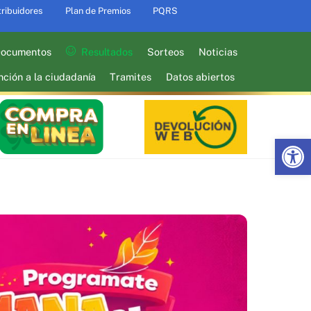
tribuidores
Plan de Premios
PQRS
ocumentos
Resultados
Sorteos
Noticias
nción a la ciudadanía
Tramites
Datos abiertos
Abrir barra de herramientas