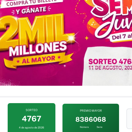
SORTEO
PREMIO MAYOR
4767
8386
068
Número
Serie
4 de agosto de 2026