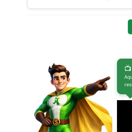
📺
Aqu
res