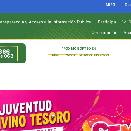
MIPG
Dis
ansparencia y Acceso a la Información Pública
Participa
D
Contratación
Ate
PRÓXIMO SORTEO EN
386
DÌAS
HORAS
MINUTOS
SEGUNDOS
ie 068