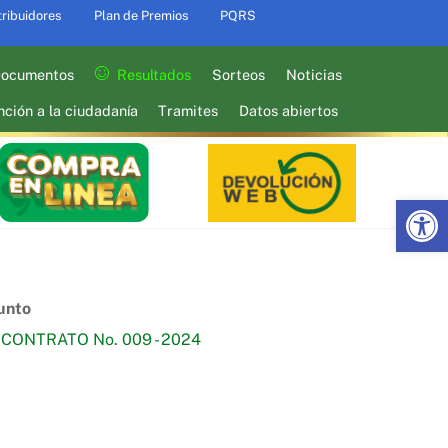
tribuidores
Plan de Premios
PQRS
ocumentos
Resultados
Sorteos
Noticias
nción a la ciudadanía
Tramites
Datos abiertos
Abrir barra de herramientas
unto
CONTRATO No. 009 - 2024