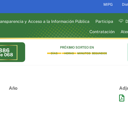
MIPG
Dis
ansparencia y Acceso a la Información Pública
Participa
D
Contratación
Ate
PRÓXIMO SORTEO EN
386
DÌAS
HORAS
MINUTOS
SEGUNDOS
ie 068
Año
Adj