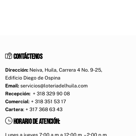
Contáctenos
Dirección:
Neiva, Huila, Carrera 4 No. 9-25,
Edificio Diego de Ospina
Email:
servicios@loteriadelhuila.com
Recepción:
+ 318 329 90 08
Comercial
: + 318 351 53 17
Cartera
: + 317 368 63 43
Horario de atención:
Lunes a jueves 7:00 a.m a 12:00 m. – 2:00 p.m