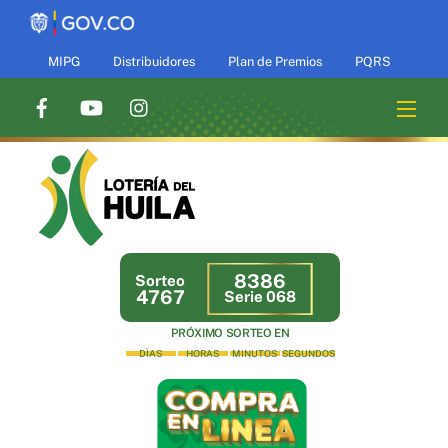
Skip
to
content
MIPG
Distribuidores
Plan de Premios
PQRS
Men
8386
Sorteo
4767
Serie 068
PRÓXIMO SORTEO EN
DÌAS
HORAS
MINUTOS
SEGUNDOS