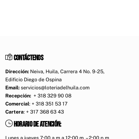
Contáctenos
Dirección:
Neiva, Huila, Carrera 4 No. 9-25,
Edificio Diego de Ospina
Email:
servicios@loteriadelhuila.com
Recepción:
+ 318 329 90 08
Comercial
: + 318 351 53 17
Cartera
: + 317 368 63 43
Horario de atención:
Lunes a jueves 7:00 a.m a 12:00 m. – 2:00 p.m