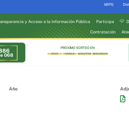
MIPG
Dis
ansparencia y Acceso a la Información Pública
Participa
D
Contratación
Ate
PRÓXIMO SORTEO EN
386
DÌAS
HORAS
MINUTOS
SEGUNDOS
ie 068
Año
Adj