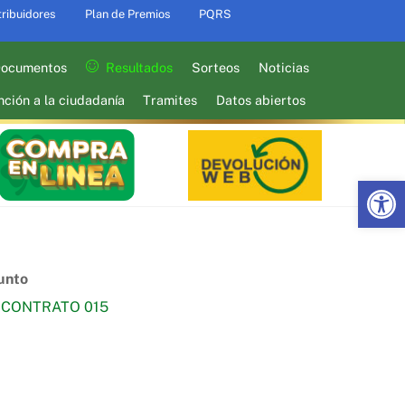
tribuidores
Plan de Premios
PQRS
ocumentos
Resultados
Sorteos
Noticias
nción a la ciudadanía
Tramites
Datos abiertos
Abrir barra de herramientas
unto
CONTRATO 015