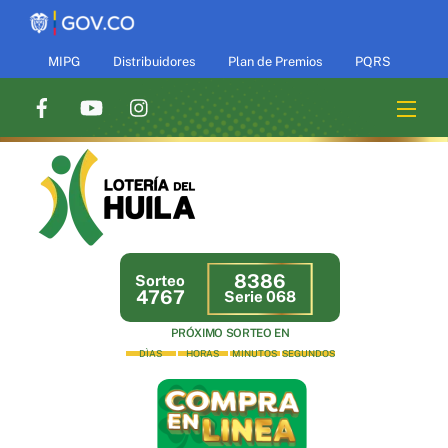
Skip
to
content
MIPG
Distribuidores
Plan de Premios
PQRS
Men
8386
Sorteo
4767
Serie 068
PRÓXIMO SORTEO EN
DÌAS
HORAS
MINUTOS
SEGUNDOS