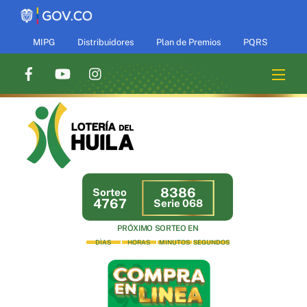
Skip
to
content
MIPG
Distribuidores
Plan de Premios
PQRS
Men
8386
Sorteo
4767
Serie 068
PRÓXIMO SORTEO EN
DÌAS
HORAS
MINUTOS
SEGUNDOS