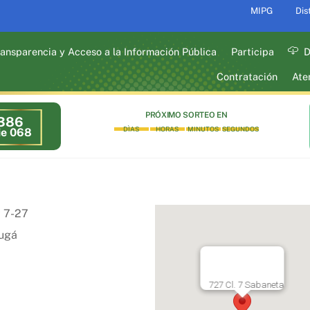
MIPG
Dis
ansparencia y Acceso a la Información Pública
Participa
D
Contratación
Ate
PRÓXIMO SORTEO EN
386
DÌAS
HORAS
MINUTOS
SEGUNDOS
ie 068
# 7-27
ugá
727 Cl. 7 Sabaneta