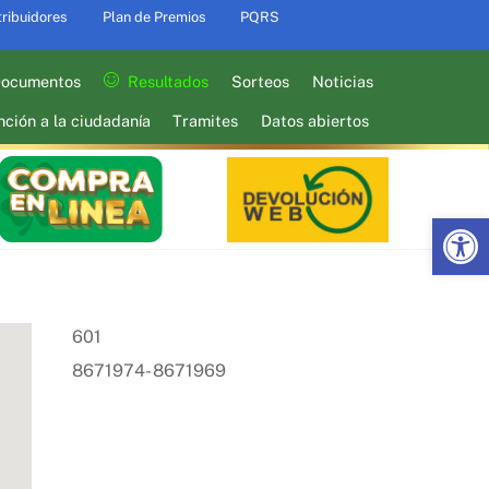
tribuidores
Plan de Premios
PQRS
ocumentos
Resultados
Sorteos
Noticias
nción a la ciudadanía
Tramites
Datos abiertos
Abrir barra de herramientas
601
8671974- 8671969