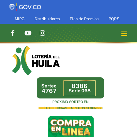
Skip
to
content
MIPG
Distribuidores
Plan de Premios
PQRS
Men
8386
Sorteo
4767
Serie 068
PRÓXIMO SORTEO EN
DÌAS
HORAS
MINUTOS
SEGUNDOS