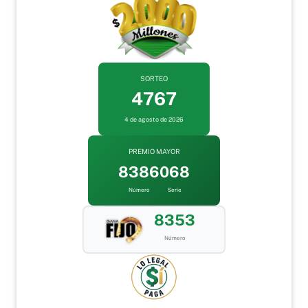
SORTEO
4767
4 de agosto de 2026
PREMIO MAYOR
8386
068
Número
Serie
8353
Número