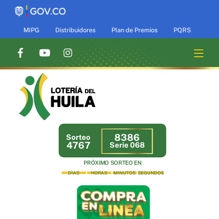
Skip
to
content
MIPG
Distribuidores
Plan de Premios
PQRS
Men
8386
Sorteo
4767
Serie 068
PRÓXIMO SORTEO EN
DÌAS
HORAS
MINUTOS
SEGUNDOS