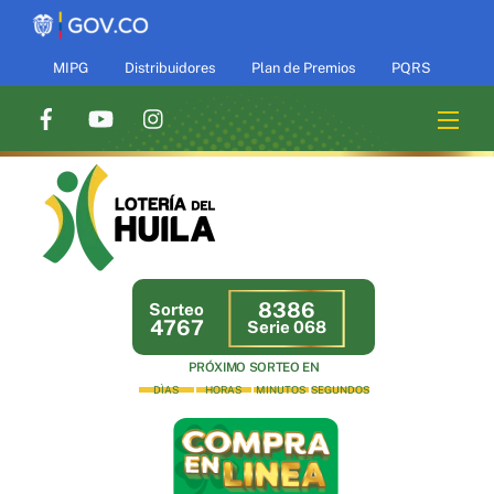
Skip
to
content
MIPG
Distribuidores
Plan de Premios
PQRS
Men
8386
Sorteo
4767
Serie 068
PRÓXIMO SORTEO EN
DÌAS
HORAS
MINUTOS
SEGUNDOS