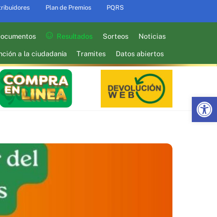
tribuidores
Plan de Premios
PQRS
ocumentos
Resultados
Sorteos
Noticias
nción a la ciudadanía
Tramites
Datos abiertos
Abrir barra de herramientas