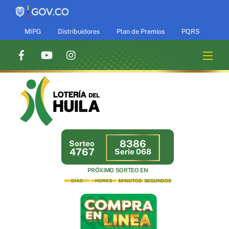
Skip
to
content
MIPG
Distribuidores
Plan de Premios
PQRS
Men
8386
Sorteo
4767
Serie 068
PRÓXIMO SORTEO EN
DÌAS
HORAS
MINUTOS
SEGUNDOS