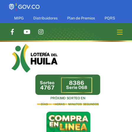
Skip
to
content
MIPG
Distribuidores
Plan de Premios
PQRS
Men
8386
Sorteo
4767
Serie 068
PRÓXIMO SORTEO EN
DÌAS
HORAS
MINUTOS
SEGUNDOS