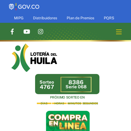
Skip
to
content
MIPG
Distribuidores
Plan de Premios
PQRS
Men
8386
Sorteo
4767
Serie 068
PRÓXIMO SORTEO EN
DÌAS
HORAS
MINUTOS
SEGUNDOS